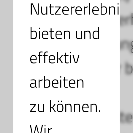
Nutzererlebnis
daraufhin er
bieten und
Berechtigun
effektiv
die Sie hier
arbeiten
müssen
zu können.
daraus erstel
Wir