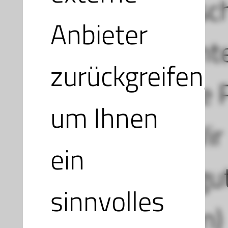
Papiergutsch
Anbieter
TicketSprint
zurückgreifen,
und unsere 
um Ihnen
werden (Wir
ein
Geschenkgut
sinnvolles
verarbeiten)