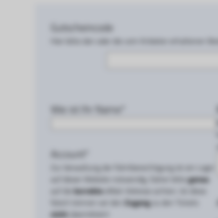
Gutscheincode
Hier bitte den oder die vom Anbieter erhaltenen Be
Wie ist Ihr Name*
Account*
Zur Verwaltung der Fahrtberechtigung ist ein Login
auf dieser Website notwendig. Daher bitte
genau
auf die
korrekte
eMail-Adresse achten. Ist diese
falsch können wir den
Zugang
zu den Tickets
nicht
übermitteln!