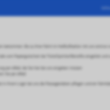
Will
 bekommen. Bis zu Ihrer Fahrt im Heißluftballon mit uns sind es n
de vom Papiergutschein bei TicketSprinter/Benefits eingelöst un
ng per eMail, die Sie hier bei uns eingeben müssen
ren Sie per eMail
st in Ihrem Login bei uns die Passagierdaten pflegen und ein Fahrt