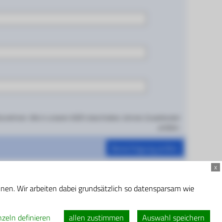
aufzunehmen. Wie in unseren AGB´s beschrieben, können Zusatzkosten
anfallen.
Berechtigung prüfen
x
nnen. Wir arbeiten dabei grundsätzlich so datensparsam wie
errufsbelehrung
nzeln definieren
allen zustimmen
Auswahl speichern
errufen