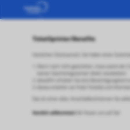
TicketSprinter/Benefits
Herzlichen Glückwunsch, Sie haben einen Gutschein
Wenn noch nicht geschehen, muss zuerst der Co
keinen Geschenkgutschein direkt verarbeiten)
daraufhin erhalten Sie eine Berechtigungskennu
daraus erstellen wir Ihr(e) Ticket(s) und informie
Das ist schon alles. Anschließend können Sie selb
Herzlich willkommen!
Wir freuen uns auf Sie!