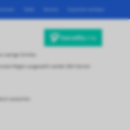
kommen
Tarife
Termine
Gutschein einlösen
ur wenige Schritte:
d unsere Region ausgewählt werden (Wir können
datum aussuchen.