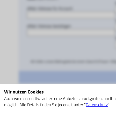
eMail-Adresse für Account
eMail-Adresse bestätigen
Wir bitten unsere Ballongäste bei einem Gewicht (Frauen 100
Wir nutzen Cookies
Wir lassen
Träume wahr
w
Auch wir müssen tlw. auf externe Anbieter zurückgreifen, um Ihn
möglich. Alle Details finden Sie jederzeit unter "
Datenschutz
"
Gute und günstige Ballonfahr
Sunshine-Ballooning -