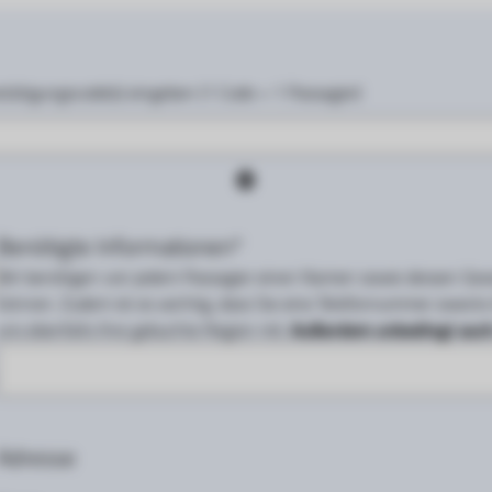
stätigungscode(s) eingeben (1 Code = 1 Passagier)
Benötigte Informationen*
Wir benötigen von jedem Passagier einen Namen sowie dessen Gewi
können. Zudem ist es wichtig, dass Sie eine Telefonnummer zwecks
uns ebenfalls Ihre gebuchte Region mit.
Außerdem unbedingt auch
Adresse