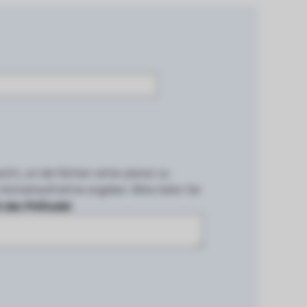
cht, um die Fahrten sicher planen zu
 Kontaktaufnahme angeben. Bitte teilen Sie
 den Prüfcode!