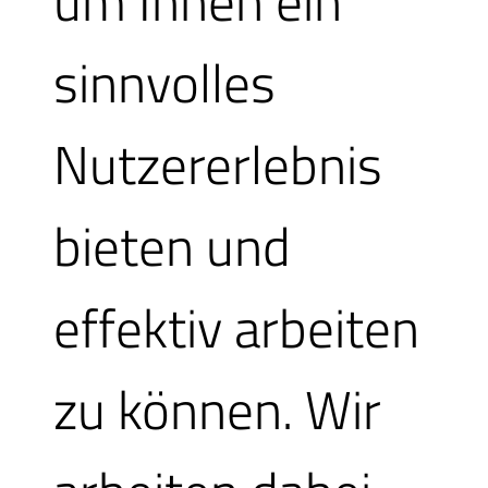
um Ihnen ein
verschenken oder ei
sinnvolles
wählen
Nutzererlebnis
bieten und
effektiv arbeiten
zu können. Wir