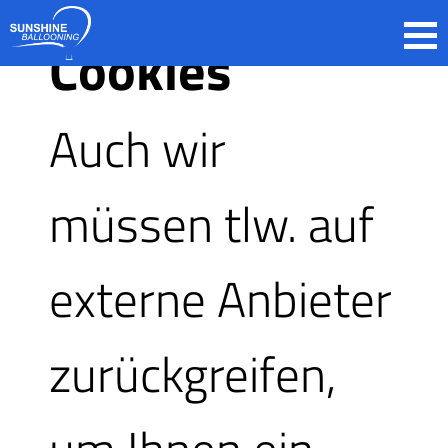
Cookies
Herzlich Willko
Auch wir
Sunshine Balloo
müssen tlw. auf
externe Anbieter
Diese Möglichkeiten f
zurückgreifen,
Ballonfahrt buchen, 