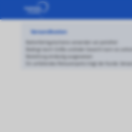
Versandkosten
Ballonfahrtgutscheine versenden wir portofrei!
Bedingt durch Größe und/oder Gewicht kann es vorkom
Bestellung eindeutig ausgewiesen
Ein anfallendes Retourenporto trägt der Kunde. Versa