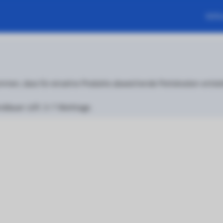
Will
men, dass für einzelne Produkte abweichende Portokosten entstehe
nddauer i.d.R. 3-7 Werktage.