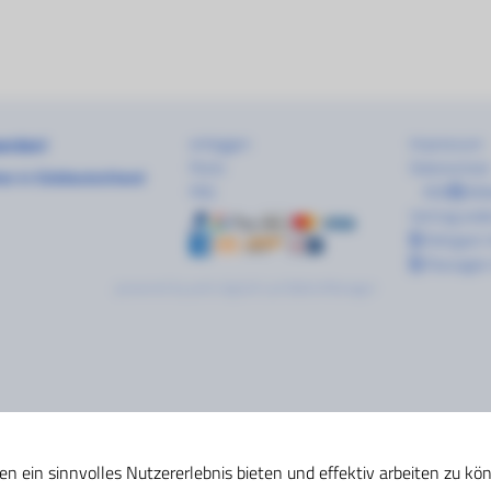
erden!
einloggen
Impressum
Porto
Datenschutz
ten in Süddeutschland
FAQ
AGB
Wid
Vertrag wid
Fahrgast-
Passagier-
powered by
pott.digital
's
pt.BallonManager
en ein sinnvolles Nutzererlebnis bieten und effektiv arbeiten zu kö