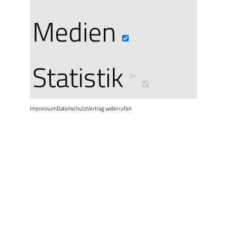
Ihr(e) Ticke
Medien
informiere
Statistik
2×
eMail
Impressum
Datenschutz
Vertrag widerrufen
Das ist schon 