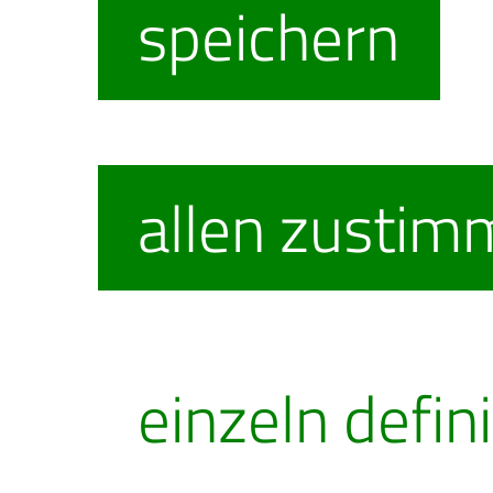
speichern
keinen
Geschenkg
allen zusti
direkt vera
daraufhin 
einzeln defin
eine