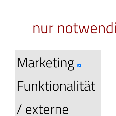
Berechtig
nur notwend
per eMail, 
bei uns ei
Marketing
müssen
Funktionalität
daraus erst
/ externe