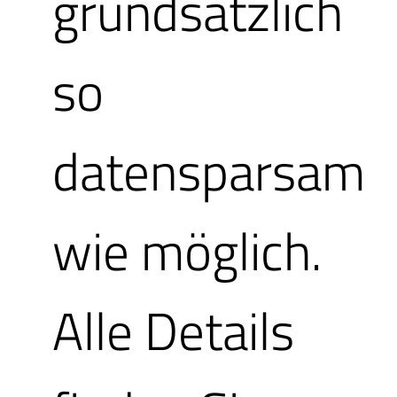
grundsätzlich
Schritte:
so
datensparsam
Wenn noch
wie möglich.
geschehen
Alle Details
zuerst der