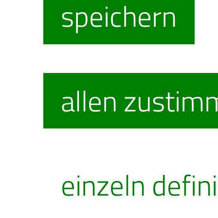
speichern
werden (W
keinen
allen zusti
Geschenkg
direkt vera
einzeln defin
daraufhin 