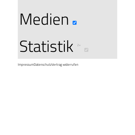
daraus erst
Medien
Ihr(e) Ticke
Statistik
2×
informiere
Impressum
Datenschutz
Vertrag widerrufen
eMail