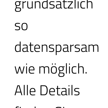
grundsätzlich
Schritte:
so
datensparsam
Wenn noch
wie möglich.
geschehen
Alle Details
zuerst Gut