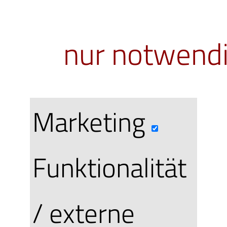
eine
nur notwend
Berechtig
per eMail, 
Marketing
bei uns ei
Funktionalität
müssen
/ externe