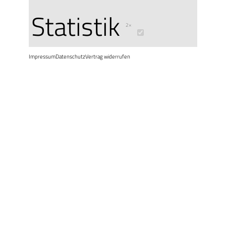
Statistik
2×
Impressum
Datenschutz
Vertrag widerrufen
[ bf-alles-0 ]