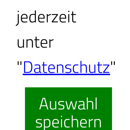
jederzeit
Startplätzen 
unter
Süddeutschl
"
Datenschutz
"
einzusteigen.
Auswahl
speichern